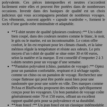
polyvalente. Ces pièces intemporelles et neutres s’accordent
facilement entre elles et peuvent être portées dans de nombreuses
occasions. Investir dans des basiques de qualité est un choix
judicieux qui vous accompagnera pendant de nombreux voyages.
Ces vêtements, souvent appelés « capsule wardrobe », forment le
socle d’une garde-robe minimaliste et adaptable.
**T-shirt neutre de qualité (plusieurs couleurs) :** Un t-shirt
bien coupé, dans des couleurs neutres comme le blanc, le noir,
le gris ou le marine, est un incontournable. Le coton offre
confort, le lin est respirant pour les climats chauds, et la laine
mérinos régule la température et résiste aux odeurs. Le prix
moyen d’un t-shirt de qualité se situe entre 30 et 60 euros,
selon la matière et la marque. Il est conseillé d’emporter 2 à 3
t-shirts neutres pour un voyage d’une semaine.
**Pantalon polyvalent (chino, pantalon de voyage) :** Optez
pour un pantalon confortable, respirant et à séchage rapide,
comme un chino ou un pantalon de voyage. Recherchez une
coupe flatteuse qui peut être portée aussi bien pour une
randonnée que pour une soirée en ville. Des marques comme
PrAna et Bluffworks proposent des modèles spécifiquement
conçus pour les voyageurs. Un bon pantalon de voyage coûte
généralement entre 70 et 150 euros, offrant un excellent
rapport qualité-prix pour sa polyvalence et sa durabilité.
**Jean foncé :** Un jean foncé est un classique indémodable